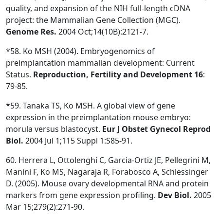
quality, and expansion of the NIH full-length cDNA
project: the Mammalian Gene Collection (MGC).
Genome Res.
2004 Oct;14(10B):2121-7.
*58. Ko MSH (2004). Embryogenomics of
preimplantation mammalian development: Current
Status.
Reproduction, Fertility and Development 16
:
79-85.
*59. Tanaka TS, Ko MSH. A global view of gene
expression in the preimplantation mouse embryo:
morula versus blastocyst.
Eur
J Obstet Gynecol Reprod
Biol.
2004 Jul 1;115 Suppl 1:S85-91.
60. Herrera L, Ottolenghi C, Garcia-Ortiz JE, Pellegrini M,
Manini F, Ko MS, Nagaraja R, Forabosco A, Schlessinger
D. (2005). Mouse ovary developmental RNA and protein
markers from gene expression profiling.
Dev Biol.
2005
Mar 15;279(2):271-90.