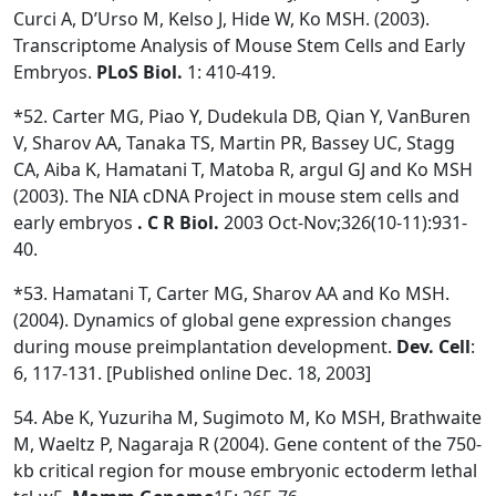
Curci A, D’Urso M, Kelso J, Hide W, Ko MSH. (2003).
Transcriptome Analysis of Mouse Stem Cells and Early
Embryos.
PLoS
Biol.
1: 410-419.
*52. Carter MG, Piao Y, Dudekula DB, Qian Y, VanBuren
V, Sharov AA, Tanaka TS, Martin PR, Bassey UC, Stagg
CA, Aiba K, Hamatani T, Matoba R, argul GJ and Ko MSH
(2003). The NIA cDNA Project in mouse stem cells and
early embryos
. C R Biol.
2003 Oct-Nov;326(10-11):931-
40.
*53. Hamatani T, Carter MG, Sharov AA and Ko MSH.
(2004). Dynamics of global gene expression changes
during mouse preimplantation development.
Dev. Cell
:
6, 117-131. [Published online Dec. 18, 2003]
54. Abe K, Yuzuriha M, Sugimoto M, Ko MSH, Brathwaite
M, Waeltz P, Nagaraja R (2004). Gene content of the 750-
kb critical region for mouse embryonic ectoderm lethal