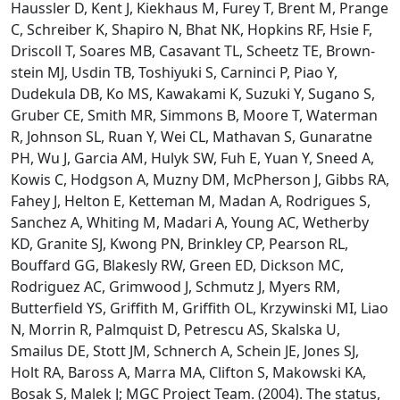
Haussler D, Kent J, Kiekhaus M, Furey T, Brent M, Prange
C, Schreiber K, Shapiro N, Bhat NK, Hopkins RF, Hsie F,
Driscoll T, Soares MB, Casavant TL, Scheetz TE, Brown-
stein MJ, Usdin TB, Toshiyuki S, Carninci P, Piao Y,
Dudekula DB, Ko MS, Kawakami K, Suzuki Y, Sugano S,
Gruber CE, Smith MR, Simmons B, Moore T, Waterman
R, Johnson SL, Ruan Y, Wei CL, Mathavan S, Gunaratne
PH, Wu J, Garcia AM, Hulyk SW, Fuh E, Yuan Y, Sneed A,
Kowis C, Hodgson A, Muzny DM, McPherson J, Gibbs RA,
Fahey J, Helton E, Ketteman M, Madan A, Rodrigues S,
Sanchez A, Whiting M, Madari A, Young AC, Wetherby
KD, Granite SJ, Kwong PN, Brinkley CP, Pearson RL,
Bouffard GG, Blakesly RW, Green ED, Dickson MC,
Rodriguez AC, Grimwood J, Schmutz J, Myers RM,
Butterfield YS, Griffith M, Griffith OL, Krzywinski MI, Liao
N, Morrin R, Palmquist D, Petrescu AS, Skalska U,
Smailus DE, Stott JM, Schnerch A, Schein JE, Jones SJ,
Holt RA, Baross A, Marra MA, Clifton S, Makowski KA,
Bosak S, Malek J; MGC Project Team. (2004). The status,