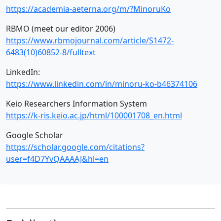
https://academia-aeterna.org/m/?MinoruKo
RBMO (meet our editor 2006)
https://www.rbmojournal.com/article/S1472-
6483(10)60852-8/fulltext
LinkedIn:
https://www.linkedin.com/in/minoru-ko-b46374106
Keio Researchers Information System
https://k-ris.keio.ac.jp/html/100001708_en.html
Google Scholar
https://scholar.google.com/citations?
user=f4D7YvQAAAAJ&hl=en