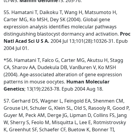
tcl-w5.
Mamm Genome
15: 265-76.
55. Hamatani T, Daikoku T, Wang H, Matsumoto H,
Carter MG, Ko MSH, Dey SK (2004). Global gene
expression analysis identifies molecular pathways
distinguishing blastocyst dormancy and activation.
Proc
Natl Acad Sci U S A.
2004 Jul 13;101(28):10326-31. Epub
2004 Jul 01.
*56. Hamatani T, Falco G, Carter MG, Akutsu H, Stagg
CA, Sharov AA, Dudekula DB, VanBuren V, Ko MSH
(2004). Age-associated alteration of gene expression
patterns in mouse oocytes.
Human Molecular
Genetics
; 13(19):2263-78. Epub 2004 Aug 18.
57. Gerhard DS, Wagner L, Feingold EA, Shenmen CM,
Grouse LH, Schuler G, Klein SL, Old S, Rasooly R, Good P,
Guyer M, Peck AM, Derge JG, Lipman D, Collins FS, Jang
W, Sherry S, Feolo M, Misquitta L, Lee E, Rotmistrovsky
K, Greenhut SF, Schaefer CF, Buetow K, Bonner TI,