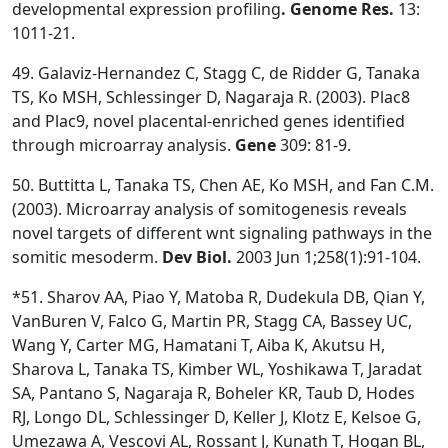
developmental expression profiling
. Genome Res.
13:
1011-21.
49. Galaviz-Hernandez C, Stagg C, de Ridder G, Tanaka
TS, Ko MSH, Schlessinger D, Nagaraja R. (2003). Plac8
and Plac9, novel placental-enriched genes identified
through microarray analysis.
Gene
309: 81-9.
50. Buttitta L, Tanaka TS, Chen AE, Ko MSH, and Fan C.M.
(2003). Microarray analysis of somitogenesis reveals
novel targets of different wnt signaling pathways in the
somitic mesoderm.
Dev Biol.
2003 Jun 1;258(1):91-104.
*51. Sharov AA, Piao Y, Matoba R, Dudekula DB, Qian Y,
VanBuren V, Falco G, Martin PR, Stagg CA, Bassey UC,
Wang Y, Carter MG, Hamatani T, Aiba K, Akutsu H,
Sharova L, Tanaka TS, Kimber WL, Yoshikawa T, Jaradat
SA, Pantano S, Nagaraja R, Boheler KR, Taub D, Hodes
RJ, Longo DL, Schlessinger D, Keller J, Klotz E, Kelsoe G,
Umezawa A, Vescovi AL, Rossant J, Kunath T, Hogan BL,