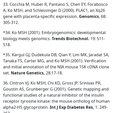
33. Cocchia M, Huber R, Pantano S, Chen EY, Forabosco
A, Ko MSH, and Schlessinger D (2000). PLAC1, an Xq26
gene with placenta-specific expression.
Genomics
, 68:
305-312.
*34. Ko MSH (2001). Embryogenomics: developmental
biology meets genomics.
Trends Biotechnol.
19: 511-
518.
*35. Kargul GJ, Dudekula DB, Qian Y, Lim MK, Jaradat SA,
Tanaka TS, Carter MG, and Ko MSH (2001). Verification
and initial annotation of the NIA mouse 15K cDNA clone
set.
Nature Genetics,
28:17-18.
36. Cintron VJ, Ko MSH, Chi KD, Gross JP, Srinivas PR,
Goustin AS, Grunberger G (2001). Genetic mapping and
functional studies of a natural inhibitor of the insulin
receptor tyrosine kinase: the mouse ortholog of human
alpha2-HS glycoprotein.
Int J Exp Diabetes Res,
1: 249-