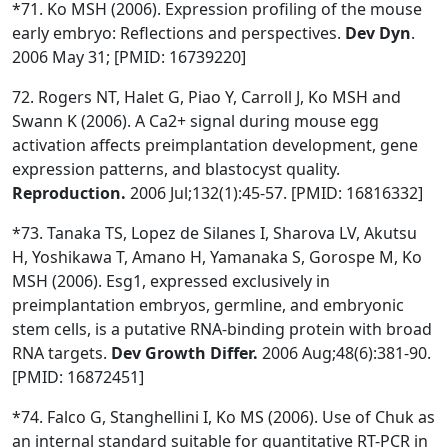
*71. Ko MSH (2006). Expression profiling of the mouse
early embryo: Reflections and perspectives.
Dev Dyn
.
2006 May 31; [PMID: 16739220]
72. Rogers NT, Halet G, Piao Y, Carroll J, Ko MSH and
Swann K (2006). A Ca2+ signal during mouse egg
activation affects preimplantation development, gene
expression patterns, and blastocyst quality.
Reproduction.
2006 Jul;132(1):45-57. [PMID: 16816332]
*73. Tanaka TS, Lopez de Silanes I, Sharova LV, Akutsu
H, Yoshikawa T, Amano H, Yamanaka S, Gorospe M, Ko
MSH (2006). Esg1, expressed exclusively in
preimplantation embryos, germline, and embryonic
stem cells, is a putative RNA-binding protein with broad
RNA targets.
Dev Growth Differ.
2006 Aug;48(6):381-90.
[PMID: 16872451]
*74. Falco G, Stanghellini I, Ko MS (2006). Use of Chuk as
an internal standard suitable for quantitative RT-PCR in