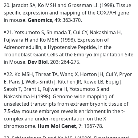
20. Jaradat SA, Ko MSH and Grossman LI. (1998). Tissue
specific expression and mapping of the COX7AH gene
in mouse.
Genomics
, 49: 363-370.
*21. Yotsumoto S, Shimada T, Cui CY, Nakashima H,
Fujiwara H and Ko MSH. (1998). Expression of
Adrenomedullin, a Hypotensive Peptide, in the
Trophoblast Giant Cells at the Embryo Implantation Site
in Mouse.
Dev Biol
, 203: 264-275.
*22. Ko MSH, Threat TA, Wang X, Horton JH, Cui Y, Pryor
E, Paris J, Wells-Smith J, Kitchen JR, Rowe LB, Eppig J,
Satoh T, Brant L, Fujiwara H, Yotsumoto S and
Nakashima H (1998). Genome-wide mapping of
unselected transcripts from extraembryonic tissue of
7.5-day mouse embryos reveals enrichment in the t-
complex and under-representation on the X
chromosome.
Hum Mol Genet
, 7: 1967-78.