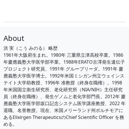
About
洪 実（こう みのる） 略歴
1961年大阪府生まれ。1980年 三重県立津高校卒業。1986
年慶應義塾大学医学部卒業。1988年ERATO古澤発生遺伝子
プロジェクト研究員、1991年 グループリーダ。1991年 慶
應義塾大学医学博士。1992年米国ミシガン州立ウェインス
テイト大学助教授、1996年 准教授（終身在職権）。1998
年米国国立衛生研究所、老化研究所（NIA/NIH）主任研究
員（終身在職権）、発生ゲノムと老化学部門長。2012年 慶
應義塾大学医学部坂口記念システム医学講座教授、2022 年
退職、名誉教授。現在、米国メリーランド州ボルチモアに
あるElixirgen TherapeuticsのChief Scientific Officer を務
める。