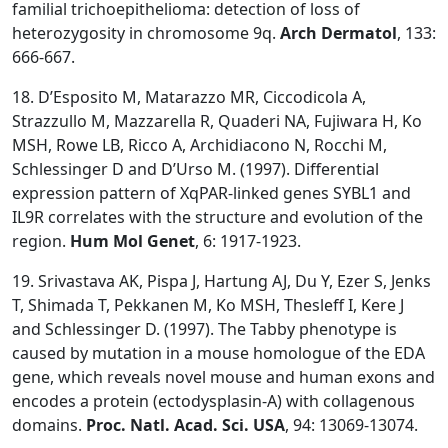
familial trichoepithelioma: detection of loss of
heterozygosity in chromosome 9q.
Arch Dermatol
, 133:
666-667.
18. D’Esposito M, Matarazzo MR, Ciccodicola A,
Strazzullo M, Mazzarella R, Quaderi NA, Fujiwara H, Ko
MSH, Rowe LB, Ricco A, Archidiacono N, Rocchi M,
Schlessinger D and D’Urso M. (1997). Differential
expression pattern of XqPAR-linked genes SYBL1 and
IL9R correlates with the structure and evolution of the
region.
Hum Mol Genet
, 6: 1917-1923.
19. Srivastava AK, Pispa J, Hartung AJ, Du Y, Ezer S, Jenks
T, Shimada T, Pekkanen M, Ko MSH, Thesleff I, Kere J
and Schlessinger D. (1997). The Tabby phenotype is
caused by mutation in a mouse homologue of the EDA
gene, which reveals novel mouse and human exons and
encodes a protein (ectodysplasin-A) with collagenous
domains.
Proc. Natl. Acad. Sci. USA
, 94: 13069-13074.