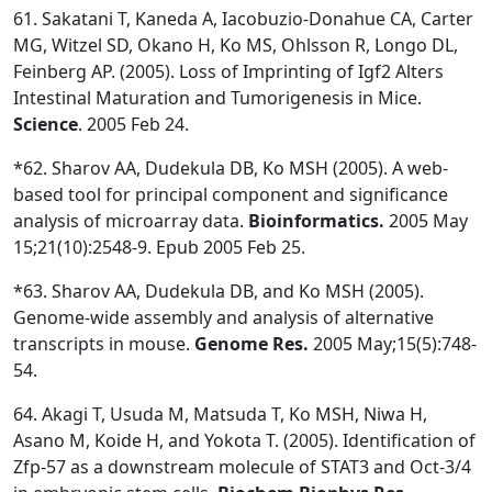
61. Sakatani T, Kaneda A, Iacobuzio-Donahue CA, Carter
MG, Witzel SD, Okano H, Ko MS, Ohlsson R, Longo DL,
Feinberg AP. (2005). Loss of Imprinting of Igf2 Alters
Intestinal Maturation and Tumorigenesis in Mice.
Science
. 2005 Feb 24.
*62. Sharov AA, Dudekula DB, Ko MSH (2005). A web-
based tool for principal component and significance
analysis of microarray data.
Bioinformatics.
2005 May
15;21(10):2548-9. Epub 2005 Feb 25.
*63. Sharov AA, Dudekula DB, and Ko MSH (2005).
Genome-wide assembly and analysis of alternative
transcripts in mouse.
Genome Res.
2005 May;15(5):748-
54.
64. Akagi T, Usuda M, Matsuda T, Ko MSH, Niwa H,
Asano M, Koide H, and Yokota T. (2005). Identification of
Zfp-57 as a downstream molecule of STAT3 and Oct-3/4