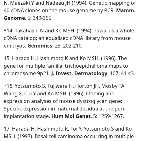
N, Maezaki Y and Nadeau JH (1994). Genetic mapping of
40 cDNA clones on the mouse genome by PCR.
Mamm.
Genome
. 5: 349-355.
*14. Takahashi N and Ko MSH. (1994). Towards a whole
cDNA catalog: an equalized cDNA library from mouse
embryos.
Genomics
. 23: 202-210.
15. Harada H, Hashimoto K and Ko MSH. (1996). The
gene for multiple familial trichoepithelioma maps to
chromosome 9p21.
J. Invest. Dermatology
, 107: 41-43.
*16. Yotsumoto S, Fujiwara H, Horton JH, Mosby TA,
Wang X, Cui Y and Ko MSH. (1996). Cloning and
expression analyses of mouse dystroglycan gene:
Specific expression in maternal decidua at the peri-
implantation stage.
Hum Mol Genet
, 5: 1259-1267.
17. Harada H, Hashimoto K, Toi Y, Yotsumoto S and Ko
MSH. (1997). Basal cell carcinoma occurring in multiple