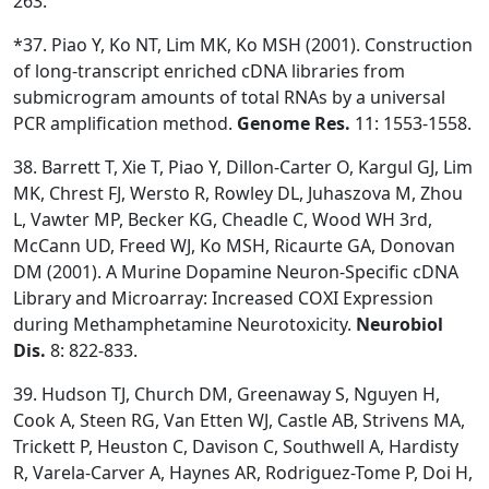
263.
*37. Piao Y, Ko NT, Lim MK, Ko MSH (2001). Construction
of long-transcript enriched cDNA libraries from
submicrogram amounts of total RNAs by a universal
PCR amplification method.
Genome Res.
11: 1553-1558.
38. Barrett T, Xie T, Piao Y, Dillon-Carter O, Kargul GJ, Lim
MK, Chrest FJ, Wersto R, Rowley DL, Juhaszova M, Zhou
L, Vawter MP, Becker KG, Cheadle C, Wood WH 3rd,
McCann UD, Freed WJ, Ko MSH, Ricaurte GA, Donovan
DM (2001). A Murine Dopamine Neuron-Specific cDNA
Library and Microarray: Increased COXI Expression
during Methamphetamine Neurotoxicity.
Neurobiol
Dis.
8: 822-833.
39. Hudson TJ, Church DM, Greenaway S, Nguyen H,
Cook A, Steen RG, Van Etten WJ, Castle AB, Strivens MA,
Trickett P, Heuston C, Davison C, Southwell A, Hardisty
R, Varela-Carver A, Haynes AR, Rodriguez-Tome P, Doi H,