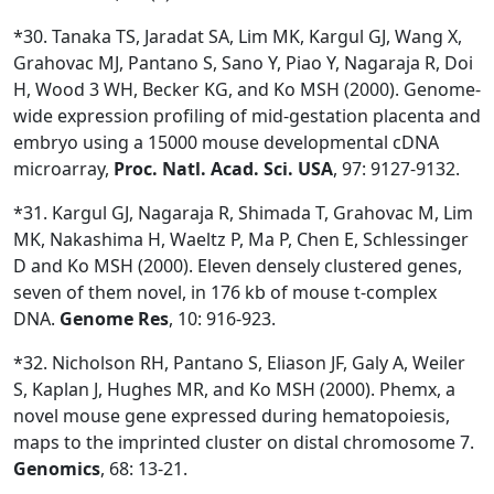
*30. Tanaka TS, Jaradat SA, Lim MK, Kargul GJ, Wang X,
Grahovac MJ, Pantano S, Sano Y, Piao Y, Nagaraja R, Doi
H, Wood 3 WH, Becker KG, and Ko MSH (2000). Genome-
wide expression profiling of mid-gestation placenta and
embryo using a 15000 mouse developmental cDNA
microarray,
Proc. Natl. Acad. Sci. USA
, 97: 9127-9132.
*31. Kargul GJ, Nagaraja R, Shimada T, Grahovac M, Lim
MK, Nakashima H, Waeltz P, Ma P, Chen E, Schlessinger
D and Ko MSH (2000). Eleven densely clustered genes,
seven of them novel, in 176 kb of mouse t-complex
DNA.
Genome Res
, 10: 916-923.
*32. Nicholson RH, Pantano S, Eliason JF, Galy A, Weiler
S, Kaplan J, Hughes MR, and Ko MSH (2000). Phemx, a
novel mouse gene expressed during hematopoiesis,
maps to the imprinted cluster on distal chromosome 7.
Genomics
, 68: 13-21.