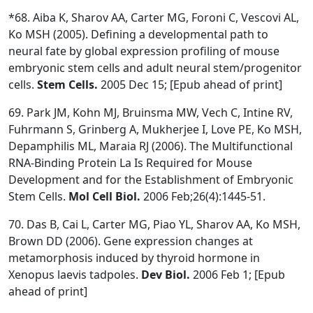
*68. Aiba K, Sharov AA, Carter MG, Foroni C, Vescovi AL,
Ko MSH (2005). Defining a developmental path to
neural fate by global expression profiling of mouse
embryonic stem cells and adult neural stem/progenitor
cells.
Stem Cells.
2005 Dec 15; [Epub ahead of print]
69. Park JM, Kohn MJ, Bruinsma MW, Vech C, Intine RV,
Fuhrmann S, Grinberg A, Mukherjee I, Love PE, Ko MSH,
Depamphilis ML, Maraia RJ (2006). The Multifunctional
RNA-Binding Protein La Is Required for Mouse
Development and for the Establishment of Embryonic
Stem Cells.
Mol Cell Biol.
2006 Feb;26(4):1445-51.
70. Das B, Cai L, Carter MG, Piao YL, Sharov AA, Ko MSH,
Brown DD (2006). Gene expression changes at
metamorphosis induced by thyroid hormone in
Xenopus laevis tadpoles.
Dev Biol.
2006 Feb 1; [Epub
ahead of print]