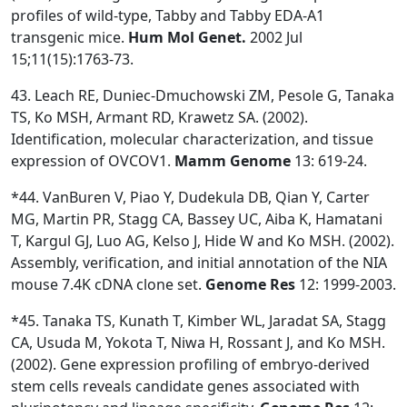
profiles of wild-type, Tabby and Tabby EDA-A1
transgenic mice.
Hum Mol Genet.
2002 Jul
15;11(15):1763-73.
43. Leach RE, Duniec-Dmuchowski ZM, Pesole G, Tanaka
TS, Ko MSH, Armant RD, Krawetz SA. (2002).
Identification, molecular characterization, and tissue
expression of OVCOV1.
Mamm Genome
13: 619-24.
*44. VanBuren V, Piao Y, Dudekula DB, Qian Y, Carter
MG, Martin PR, Stagg CA, Bassey UC, Aiba K, Hamatani
T, Kargul GJ, Luo AG, Kelso J, Hide W and Ko MSH. (2002).
Assembly, verification, and initial annotation of the NIA
mouse 7.4K cDNA clone set.
Genome Res
12: 1999-2003.
*45. Tanaka TS, Kunath T, Kimber WL, Jaradat SA, Stagg
CA, Usuda M, Yokota T, Niwa H, Rossant J, and Ko MSH.
(2002). Gene expression profiling of embryo-derived
stem cells reveals candidate genes associated with