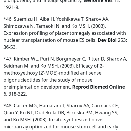
pluripotency and lineage specificity.
Genome Res
12:
1921-8.
*46. Suemizu H, Aiba H, Yoshikawa T, Sharov AA,
Shimozawa N, Tamaoki N, and Ko MSH. (2003).
Expression profiling of placentomegaly associated with
nuclear transplantation of mouse ES cells.
Dev Biol
253:
36-53.
*47. Kimber WL, Puri N, Borgmeyer C, Ritter D, Sharov A,
Seidman M, and Ko MSH. (2003). Efficacy of 2-
methoxyethoxy (2’-MOE)-modified antisense
oligonucleotides for the study of mouse
preimplantation development.
Reprod
Biomed Online
6, 318-322.
*48. Carter MG, Hamatani T, Sharov AA, Carmack CE,
Qian Y, Ko NT, Dudekula DB, Brzoska PM, Hwang SS,
and Ko MSH. (2003). In situ-synthesized novel
microarray optimized for mouse stem cell and early