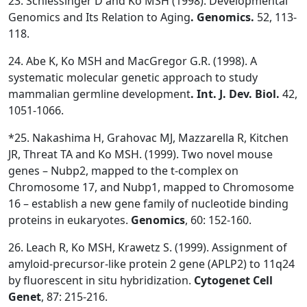
23. Schlessinger D and Ko MSH (1998). Developmental
Genomics and Its Relation to Aging
. Genomics.
52, 113-
118.
24. Abe K, Ko MSH and MacGregor G.R. (1998). A
systematic molecular genetic approach to study
mammalian germline development
. Int. J. Dev. Biol.
42,
1051-1066.
*25. Nakashima H, Grahovac MJ, Mazzarella R, Kitchen
JR, Threat TA and Ko MSH. (1999). Two novel mouse
genes – Nubp2, mapped to the t-complex on
Chromosome 17, and Nubp1, mapped to Chromosome
16 – establish a new gene family of nucleotide binding
proteins in eukaryotes.
Genomics
, 60: 152-160.
26. Leach R, Ko MSH, Krawetz S. (1999). Assignment of
amyloid-precursor-like protein 2 gene (APLP2) to 11q24
by fluorescent in situ hybridization.
Cytogenet
Cell
Genet
, 87: 215-216.