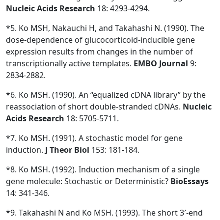
Nucleic Acids Research
18: 4293-4294.
*5. Ko MSH, Nakauchi H, and Takahashi N. (1990). The
dose-dependence of glucocorticoid-inducible gene
expression results from changes in the number of
transcriptionally active templates.
EMBO Journal
9:
2834-2882.
*6. Ko MSH. (1990). An “equalized cDNA library” by the
reassociation of short double-stranded cDNAs.
Nucleic
Acids Research
18: 5705-5711.
*7. Ko MSH. (1991). A stochastic model for gene
induction.
J Theor Biol
153: 181-184.
*8. Ko MSH. (1992). Induction mechanism of a single
gene molecule: Stochastic or Deterministic?
BioEssays
14: 341-346.
*9. Takahashi N and Ko MSH. (1993). The short 3′-end