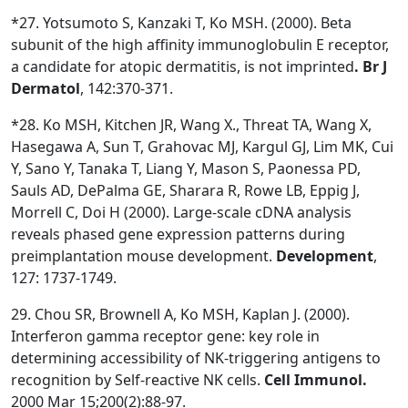
*27. Yotsumoto S, Kanzaki T, Ko MSH. (2000). Beta
subunit of the high affinity immunoglobulin E receptor,
a candidate for atopic dermatitis, is not imprinted
. Br J
Dermatol
, 142:370-371.
*28. Ko MSH, Kitchen JR, Wang X., Threat TA, Wang X,
Hasegawa A, Sun T, Grahovac MJ, Kargul GJ, Lim MK, Cui
Y, Sano Y, Tanaka T, Liang Y, Mason S, Paonessa PD,
Sauls AD, DePalma GE, Sharara R, Rowe LB, Eppig J,
Morrell C, Doi H (2000). Large-scale cDNA analysis
reveals phased gene expression patterns during
preimplantation mouse development.
Development
,
127: 1737-1749.
29. Chou SR, Brownell A, Ko MSH, Kaplan J. (2000).
Interferon gamma receptor gene: key role in
determining accessibility of NK-triggering antigens to
recognition by Self-reactive NK cells.
Cell Immunol.
2000 Mar 15;200(2):88-97.