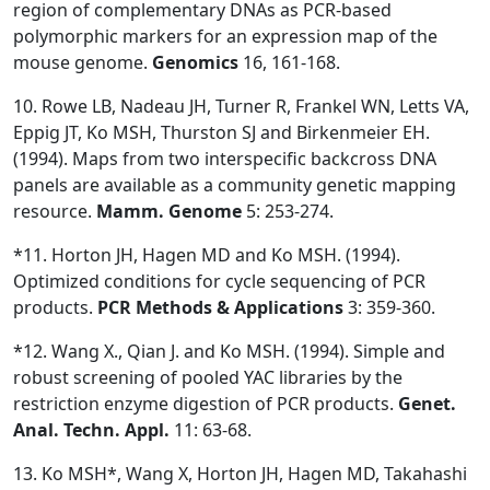
region of complementary DNAs as PCR-based
polymorphic markers for an expression map of the
mouse genome.
Genomics
16, 161-168.
10. Rowe LB, Nadeau JH, Turner R, Frankel WN, Letts VA,
Eppig JT, Ko MSH, Thurston SJ and Birkenmeier EH.
(1994). Maps from two interspecific backcross DNA
panels are available as a community genetic mapping
resource.
Mamm. Genome
5: 253-274.
*11. Horton JH, Hagen MD and Ko MSH. (1994).
Optimized conditions for cycle sequencing of PCR
products.
PCR Methods & Applications
3: 359-360.
*12. Wang X., Qian J. and Ko MSH. (1994). Simple and
robust screening of pooled YAC libraries by the
restriction enzyme digestion of PCR products.
Genet.
Anal. Techn. Appl.
11: 63-68.
13. Ko MSH*, Wang X, Horton JH, Hagen MD, Takahashi