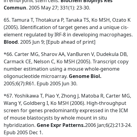
in embryonic stem cells.
Biochem
Biophys Res
Commun
. 2005 May 27; 331(1): 23-30.
65. Tamura T, Thotakura P, Tanaka TS, Ko MSH, Ozato K
(2005). Identification of target genes and a unique cis-
element regulated by IRF-8 in developing macrophages.
Blood
. 2005 Jun 9; [Epub ahead of print]
*66. Carter MG, Sharov AA, VanBuren V, Dudekula DB,
Carmack CE, Nelson C, Ko MSH (2005). Transcript copy
number estimation using a mouse whole-genome
oligonucleotide microarray.
Genome Biol.
2005;6(7):R61. Epub 2005 Jun 30.
*67. Yoshikawa T, Piao Y, Zhong J, Matoba R, Carter MG,
Wang Y, Goldberg I, Ko MSH (2006). High-throughput
screen for genes predominantly expressed in the ICM
of mouse blastocysts by whole mount in situ
hybridization.
Gene Expr Patterns.
2006 Jan;6(2):213-24.
Epub 2005 Dec 1.