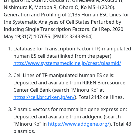
Ishiguro KI, Oda M, Gouda N, Umezawa A, Akutsu H,
Nishimura K, Matoba R, Ohara O, Ko MSH (2020).
Generation and Profiling of 2,135 Human ESC Lines for
the Systematic Analyses of Cell States Perturbed by
Inducing Single Transcription Factors. Cell Rep. 2020
May 19;31(7):107655. [PMID: 32433964]
Database for Transcription Factor (TF)-manipulated
human ES cell data (linked from the paper)
http://www.systemsmedicine.jp/crest/plasmid/
Cell Lines of TF-manipulated human ES cells:
Deposited and available from RIKEN Bioresource
Center Cell Bank (search “Minoru Ko” at
https://cell.brc.riken.jp/en/
). Total 2142 cell lines.
Plasmid vectors for mammalian gene expression:
Deposited and available from addgene (search
“Minoru Ko” in
https://www.addgene.org/
). Total 43
plasmids.