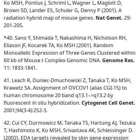
Ko MSH, Pontius J, Schriml L, Wagner L, Maglott D,
Brown SD, Lander ES, Schuler G, Denny P (2001). A
radiation hybrid map of mouse genes.
Nat Genet.
29:
201-205.
*40. Sano Y, Shimada T, Nakashima H, Nicholson RH,
Eliason JF, Kocarek TA, Ko MSH (2001). Random
Monoallelic Expression of Three Genes Clustered within
60 kb of Mouse t Complex Genomic DNA.
Genome Res.
11: 1833-1841.
41. Leach R, Duniec-Dmuchowski Z, Tanaka T, Ko MSH,
Krawetz SA. Assignment of OVCOV1 (alias CGI-15) to
human chromosome 20 band q13.1–>q13.2 by
fluorescent in situ hybridization.
Cytogenet
Cell Genet.
2001;94(3-4):252-3.
42. Cui CY, Durmowicz M, Tanaka TS, Hartung AJ, Tezuka
T, Hashimoto K, Ko MSH, Srivastava AK, Schlessinger D.
(2002). EDA targets revealed by skin gene expression