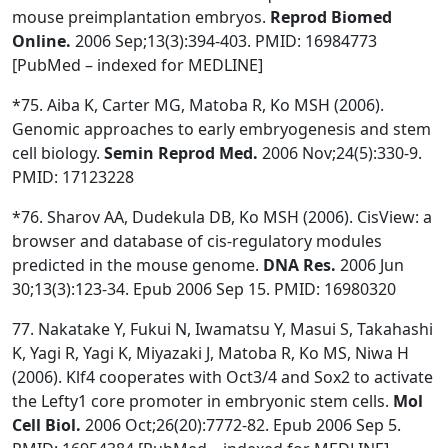
mouse preimplantation embryos.
Reprod
Biomed
Online.
2006 Sep;13(3):394-403. PMID: 16984773
[PubMed – indexed for MEDLINE]
*75. Aiba K, Carter MG, Matoba R, Ko MSH (2006).
Genomic approaches to early embryogenesis and stem
cell biology.
Semin Reprod Med.
2006 Nov;24(5):330-9.
PMID: 17123228
*76. Sharov AA, Dudekula DB, Ko MSH (2006). CisView: a
browser and database of cis-regulatory modules
predicted in the mouse genome.
DNA Res.
2006 Jun
30;13(3):123-34. Epub 2006 Sep 15. PMID: 16980320
77. Nakatake Y, Fukui N, Iwamatsu Y, Masui S, Takahashi
K, Yagi R, Yagi K, Miyazaki J, Matoba R, Ko MS, Niwa H
(2006). Klf4 cooperates with Oct3/4 and Sox2 to activate
the Lefty1 core promoter in embryonic stem cells.
Mol
Cell Biol.
2006 Oct;26(20):7772-82. Epub 2006 Sep 5.