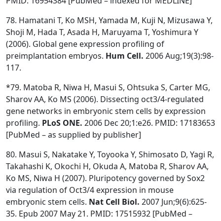
PMID: 16954384 [PubMed – indexed for MEDLINE]
78. Hamatani T, Ko MSH, Yamada M, Kuji N, Mizusawa Y,
Shoji M, Hada T, Asada H, Maruyama T, Yoshimura Y
(2006). Global gene expression profiling of
preimplantation embryos.
Hum Cell.
2006 Aug;19(3):98-
117.
*79. Matoba R, Niwa H, Masui S, Ohtsuka S, Carter MG,
Sharov AA, Ko MS (2006). Dissecting oct3/4-regulated
gene networks in embryonic stem cells by expression
profiling.
PLoS
ONE.
2006 Dec 20;1:e26. PMID: 17183653
[PubMed – as supplied by publisher]
80. Masui S, Nakatake Y, Toyooka Y, Shimosato D, Yagi R,
Takahashi K, Okochi H, Okuda A, Matoba R, Sharov AA,
Ko MS, Niwa H (2007). Pluripotency governed by Sox2
via regulation of Oct3/4 expression in mouse
embryonic stem cells.
Nat Cell Biol.
2007 Jun;9(6):625-
35. Epub 2007 May 21. PMID: 17515932 [PubMed –