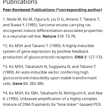
Publications
Peer-Reviewed Publications (*corresponding author)
1. Noda M, Ko M, Ogura A, Liu D-G, Amano T, Takano T,
and Ikawa Y. (1985). Sarcoma viruses carrying ras
oncogenes induce differentiation-associated properties
in a neuronal cell line.
Nature
318: 73-78.
*2. Ko MSH and Takano T. (1989). A highly inducible
system of gene expression by positive feedback
production of glucocorticoid receptors.
DNA
8: 127-133.
*3. Ko MSH, Takahashi N, Sugiyama N, and Takano T.
(1989). An auto-inducible vector conferring high
glucocorticoid-inducibility upon stable transformant
cells.
Gene
84: 383-389.
*4. Ko MSH, Ko SBH, Takahashi N, Nishiguchi K, and Abe
K. (1990). Unbiased amplification of a highly complex
mixture of DNA fragments by “lone linker”-tagged PCR.